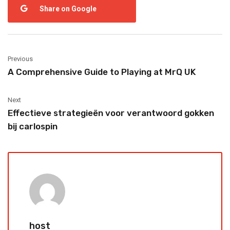
Share on Google
Previous
A Comprehensive Guide to Playing at MrQ UK
Next
Effectieve strategieën voor verantwoord gokken
bij carlospin
host