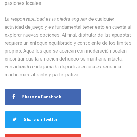
pasiones locales.
La responsabilidad es la piedra angular
de cualquier
actividad de juego y es fundamental tener esto en cuenta al
explorar nuevas opciones. Al final, disfrutar de las apuestas
requiere un enfoque equilibrado y consciente de los límites
propios. Aquellos que se acercan con moderación suelen
encontrar que la emoción del juego se mantiene intacta,
convirtiendo cada jornada deportiva en una experiencia
mucho más vibrante y participativa.
Share on Facebook
Share on Twitter