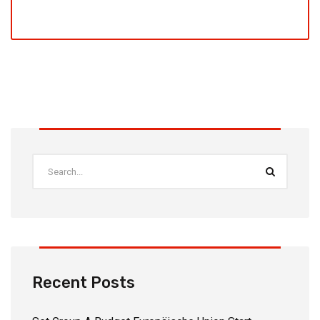
Recent Posts