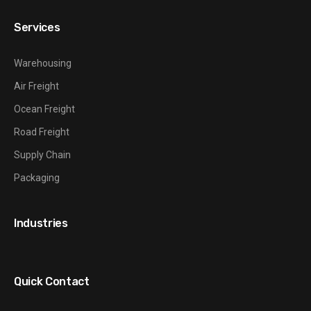
Services
Warehousing
Air Freight
Ocean Freight
Road Freight
Supply Chain
Packaging
Industries
Quick Contact