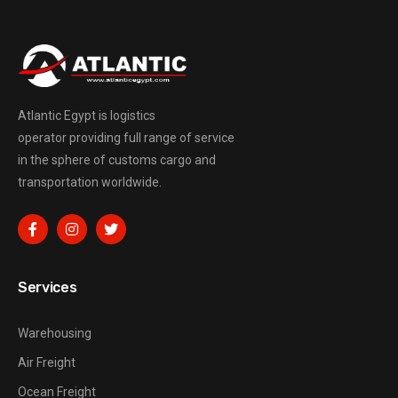
Atlantic Egypt is logistics
operator providing full range of service
in the sphere of customs cargo and
transportation worldwide.
Services
Warehousing
Air Freight
Ocean Freight