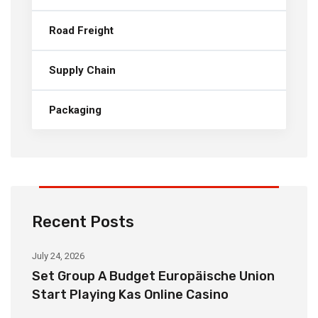
Road Freight
Supply Chain
Packaging
Recent Posts
June 14, 2026
Ju
A Guide to the PaddyPower Betting
E
Experience
b