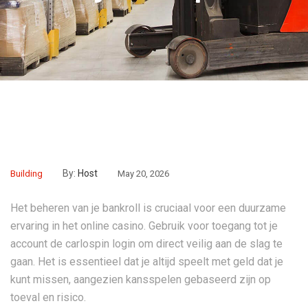
By:
Host
Building
May 20, 2026
Het beheren van je bankroll is cruciaal voor een duurzame
ervaring in het online casino. Gebruik voor toegang tot je
account de
carlospin login
om direct veilig aan de slag te
gaan. Het is essentieel dat je altijd speelt met geld dat je
kunt missen, aangezien kansspelen gebaseerd zijn op
toeval en risico.