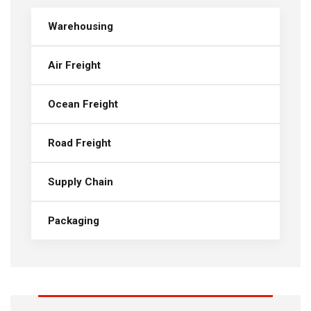
Warehousing
Air Freight
Ocean Freight
Road Freight
Supply Chain
Packaging