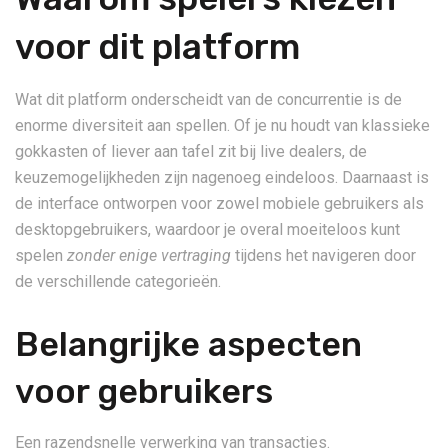
voor dit platform
Wat dit platform onderscheidt van de concurrentie is de
enorme diversiteit aan spellen. Of je nu houdt van klassieke
gokkasten of liever aan tafel zit bij live dealers, de
keuzemogelijkheden zijn nagenoeg eindeloos. Daarnaast is
de interface ontworpen voor zowel mobiele gebruikers als
desktopgebruikers, waardoor je overal moeiteloos kunt
spelen
zonder enige vertraging
tijdens het navigeren door
de verschillende categorieën.
Belangrijke aspecten
voor gebruikers
Een razendsnelle verwerking van transacties.