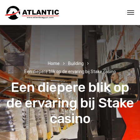
Home
Building
Een diepere blik op de ervaring bij Stake casino
Een diepere blik op
de ervaring bij Stake
casino