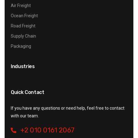
Air Freight
Ocean Freight
Road Freight
Supply Chain
Packaging
Industries
Quick Contact
If you have any questions or need help, feel free to contact
with our team.
+2 010 0161 2067