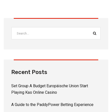
Recent Posts
Set Group A Budget Europäische Union Start
Playing Kas Online Casino
A Guide to the PaddyPower Betting Experience