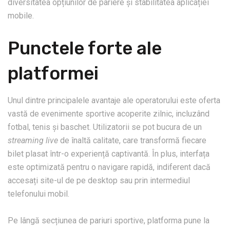
diversitatea opțiunilor de pariere și stabilitatea aplicației
mobile.
Punctele forte ale
platformei
Unul dintre principalele avantaje ale operatorului este oferta
vastă de evenimente sportive acoperite zilnic, incluzând
fotbal, tenis și baschet. Utilizatorii se pot bucura de un
streaming live
de înaltă calitate, care transformă fiecare
bilet plasat într-o experiență captivantă. În plus, interfața
este optimizată pentru o navigare rapidă, indiferent dacă
accesați site-ul de pe desktop sau prin intermediul
telefonului mobil.
Pe lângă secțiunea de pariuri sportive, platforma pune la