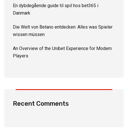
En dybdegående guide til spil hos bet365 i
Danmark
Die Welt von Betano entdecken: Alles was Spieler
wissen müssen
An Overview of the Unibet Experience for Modern
Players
Recent Comments