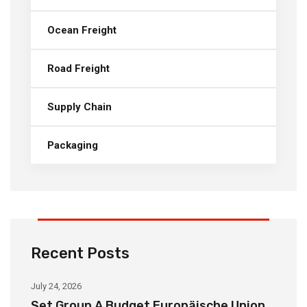
Ocean Freight
Road Freight
Supply Chain
Packaging
Recent Posts
June 14, 2026
Ju
A Guide to the PaddyPower Betting
E