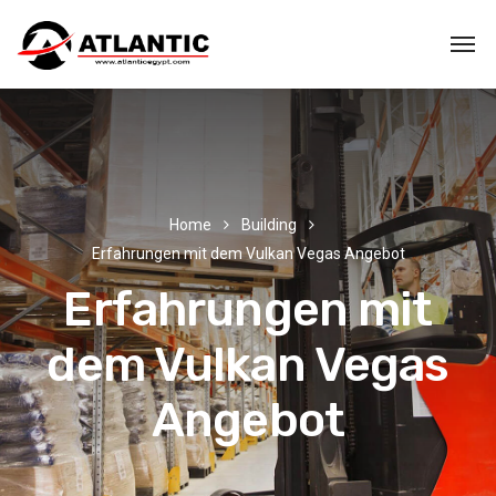
Home
Building
Erfahrungen mit dem Vulkan Vegas Angebot
Erfahrungen mit
dem Vulkan Vegas
Angebot