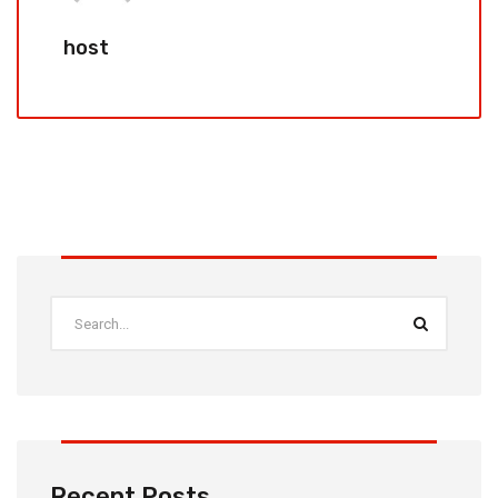
host
Recent Posts