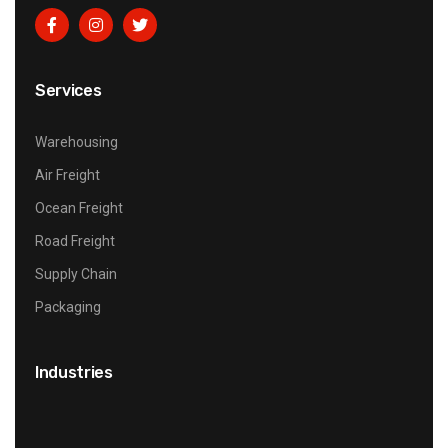
Services
Warehousing
Air Freight
Ocean Freight
Road Freight
Supply Chain
Packaging
Industries