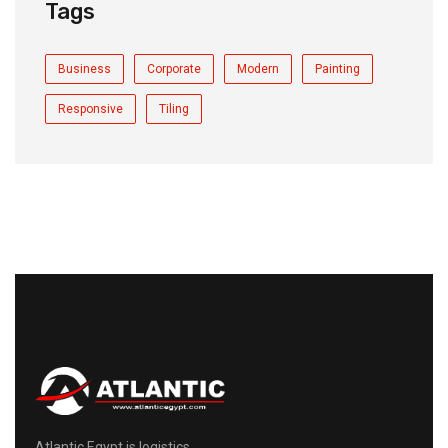
Tags
Business
Corporate
Modern
Painting
Responsive
Tiling
Atlantic Egypt is logistics