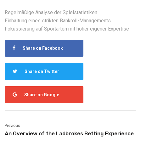
Regelmäßige Analyse der Spielstatistiken
Einhaltung eines strikten Bankroll-Managements
Fokussierung auf Sportarten mit hoher eigener Expertise
Share on Facebook
Share on Twitter
Share on Google
Previous
An Overview of the Ladbrokes Betting Experience