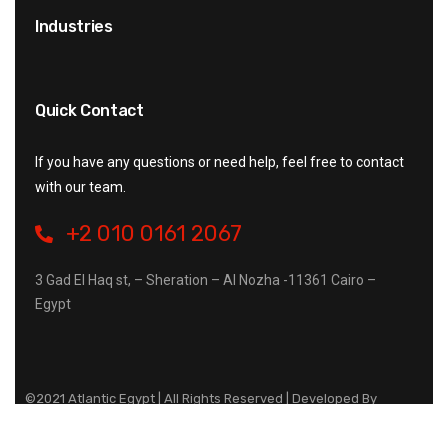
Industries
Quick Contact
If you have any questions or need help, feel free to contact
with our team.
+2 010 0161 2067
3 Gad El Haq st, – Sheration – Al Nozha -11361 Cairo –
Egypt
©2021 Atlantic Egypt | All Rights Reserved | Developed By
Joweb