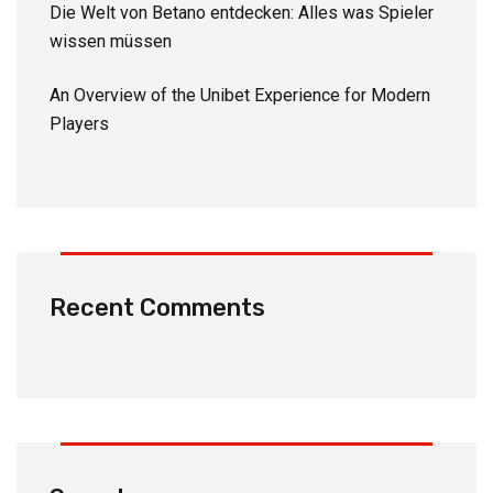
Die Welt von Betano entdecken: Alles was Spieler
wissen müssen
An Overview of the Unibet Experience for Modern
Players
Recent Comments