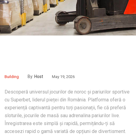
By:
Host
Building
May 19, 2026
Descoperă universul jocurilor de noroc și pariurilor sportive
cu Superbet, liderul pieței din România. Platforma oferă o
experiență captivantă pentru toți pasionații, fie că preferă
sloturile, jocurile de masă sau adrenalina pariurilor live.
Înregistrarea este simplă și rapidă, permițându-ți să
accesezi rapid o gamă variată de opțiuni de divertisment.