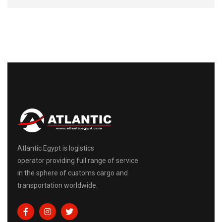
Atlantic Egypt is logistics
operator providing full range of service
in the sphere of customs cargo and
transportation worldwide.