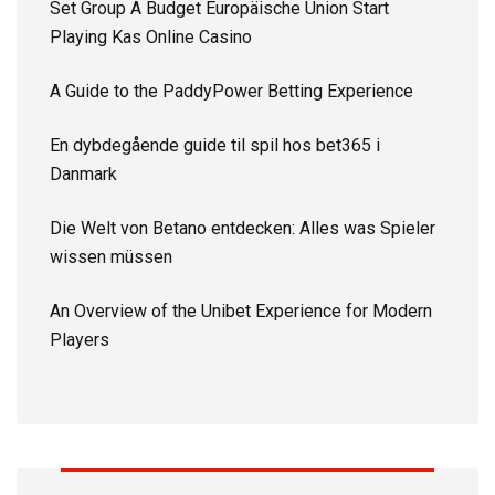
Set Group A Budget Europäische Union Start
Playing Kas Online Casino
A Guide to the PaddyPower Betting Experience
En dybdegående guide til spil hos bet365 i
Danmark
Die Welt von Betano entdecken: Alles was Spieler
wissen müssen
An Overview of the Unibet Experience for Modern
Players