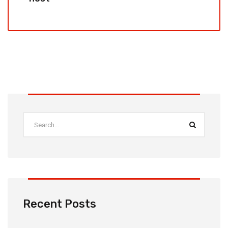
Recent Posts