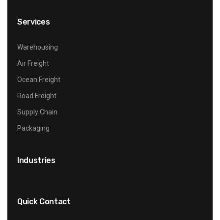
Services
Warehousing
Air Freight
Ocean Freight
Road Freight
Supply Chain
Packaging
Industries
Quick Contact