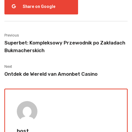
Share on Google
Previous
Superbet: Kompleksowy Przewodnik po Zakładach
Bukmacherskich
Next
Ontdek de Wereld van Amonbet Casino
host