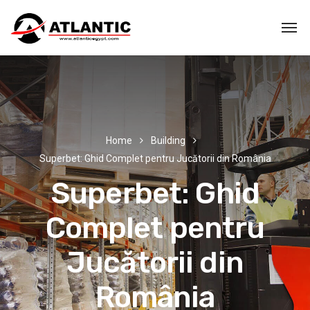
Home
Building
Superbet: Ghid Complet pentru Jucătorii din România
Superbet: Ghid
Complet pentru
Jucătorii din
România