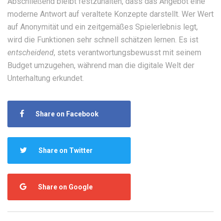
Abschließend bleibt festzuhalten, dass das Angebot eine
moderne Antwort auf veraltete Konzepte darstellt. Wer Wert
auf Anonymität und ein zeitgemäßes Spielerlebnis legt,
wird die Funktionen sehr schnell schätzen lernen. Es ist
entscheidend
, stets verantwortungsbewusst mit seinem
Budget umzugehen, während man die digitale Welt der
Unterhaltung erkundet.
Share on Facebook
Share on Twitter
Share on Google