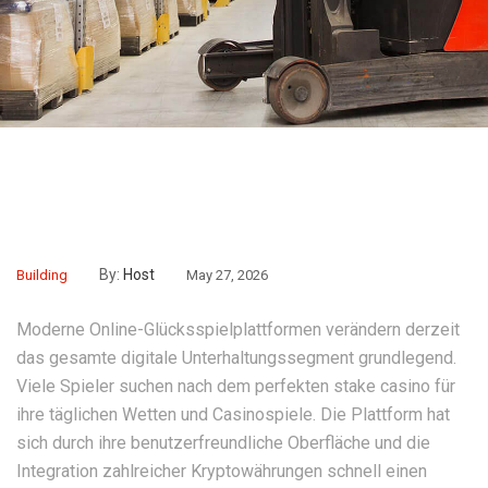
By:
Host
Building
May 27, 2026
Moderne Online-Glücksspielplattformen verändern derzeit
das gesamte digitale Unterhaltungssegment grundlegend.
Viele Spieler suchen nach dem perfekten
stake casino
für
ihre täglichen Wetten und Casinospiele. Die Plattform hat
sich durch ihre benutzerfreundliche Oberfläche und die
Integration zahlreicher Kryptowährungen schnell einen