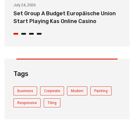
June 14, 2026
Ju
A Guide to the PaddyPower Betting
E
Experience
b
Tags
Business
Corporate
Modern
Painting
Responsive
Tiling