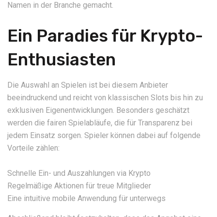
Namen in der Branche gemacht.
Ein Paradies für Krypto-
Enthusiasten
Die Auswahl an Spielen ist bei diesem Anbieter
beeindruckend und reicht von klassischen Slots bis hin zu
exklusiven Eigenentwicklungen. Besonders geschätzt
werden die fairen Spielabläufe, die für Transparenz bei
jedem Einsatz sorgen. Spieler können dabei auf folgende
Vorteile zählen:
Schnelle Ein- und Auszahlungen via Krypto
Regelmäßige Aktionen für treue Mitglieder
Eine intuitive mobile Anwendung für unterwegs