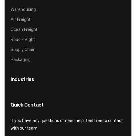
Warehousing
Air Freight
Ocean Freight
Road Freight
Supply Chain
Packaging
Industries
Quick Contact
If you have any questions or need help, feel free to contact
with our team.