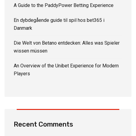
A Guide to the PaddyPower Betting Experience
En dybdegående guide til spil hos bet365 i
Danmark
Die Welt von Betano entdecken: Alles was Spieler
wissen müssen
An Overview of the Unibet Experience for Modern
Players
Recent Comments