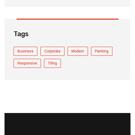
Tags
Business
Corporate
Modern
Painting
Responsive
Tiling