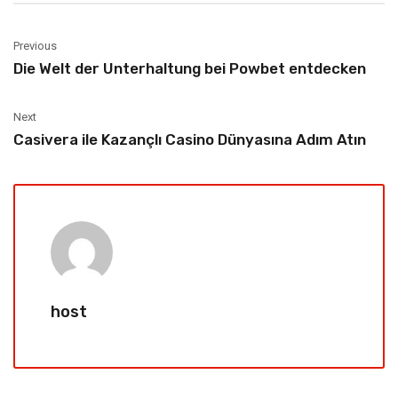
Previous
Die Welt der Unterhaltung bei Powbet entdecken
Next
Casivera ile Kazançlı Casino Dünyasına Adım Atın
host