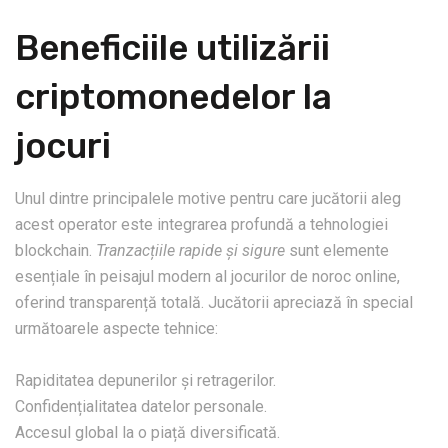
Beneficiile utilizării
criptomonedelor la
jocuri
Unul dintre principalele motive pentru care jucătorii aleg
acest operator este integrarea profundă a tehnologiei
blockchain.
Tranzacțiile rapide și sigure
sunt elemente
esențiale în peisajul modern al jocurilor de noroc online,
oferind transparență totală. Jucătorii apreciază în special
următoarele aspecte tehnice:
Rapiditatea depunerilor și retragerilor.
Confidențialitatea datelor personale.
Accesul global la o piață diversificată.