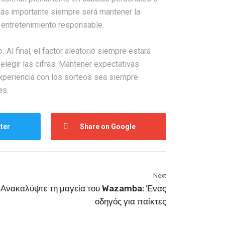
ás importante siempre será mantener la
e entretenimiento responsable.
o.
Al final, el factor aleatorio siempre estará
legir las cifras. Mantener expectativas
 experiencia con los sorteos sea siempre
es.
ter
Share on Google
Next
Ανακαλύψτε τη μαγεία του Wazamba: Ένας
οδηγός για παίκτες