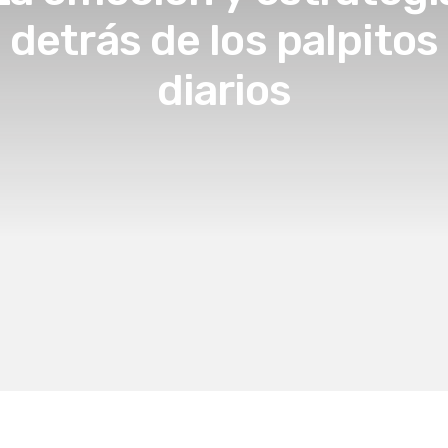
detrás de los palpitos
diarios