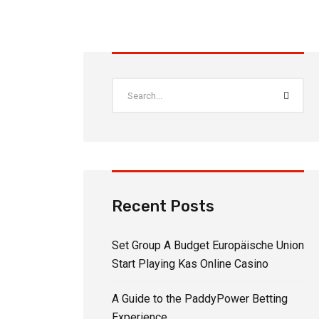
Recent Posts
Set Group A Budget Europäische Union
Start Playing Kas Online Casino
A Guide to the PaddyPower Betting
Experience