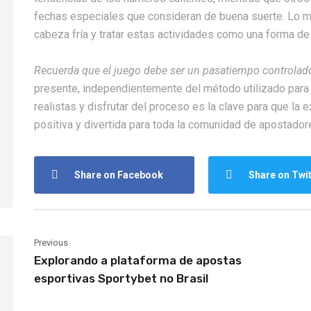
fechas especiales que consideran de buena suerte. Lo m
cabeza fría y tratar estas actividades como una forma d
Recuerda que el juego debe ser un pasatiempo controlad
presente, independientemente del método utilizado para e
realistas y disfrutar del proceso es la clave para que la
positiva y divertida para toda la comunidad de apostador
Share on Facebook
Share on Twit
Previous
Explorando a plataforma de apostas
esportivas Sportybet no Brasil