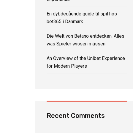
En dybdegående guide til spil hos
bet365 i Danmark
Die Welt von Betano entdecken: Alles
was Spieler wissen müssen
An Overview of the Unibet Experience
for Modern Players
Recent Comments