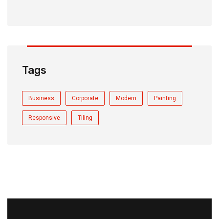
Tags
Business
Corporate
Modern
Painting
Responsive
Tiling