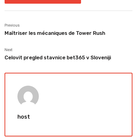
Previous
Maîtriser les mécaniques de Tower Rush
Next
Celovit pregled stavnice bet365 v Sloveniji
host