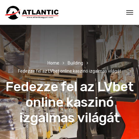
Home
Building
Fedezze fel az LVbet online kaszinó izgalmas világát
Fedezze fel az LVbet
online kaszinó
izgalmas világát