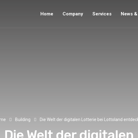
Home
Company
Services
News &
me
Building
Die Welt der digitalen Lotterie bei Lottoland entde
Die Welt der digitalen