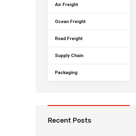
Air Freight
Ocean Freight
Road Freight
Supply Chain
Packaging
Recent Posts