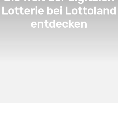
Lotterie bei Lottoland
entdecken