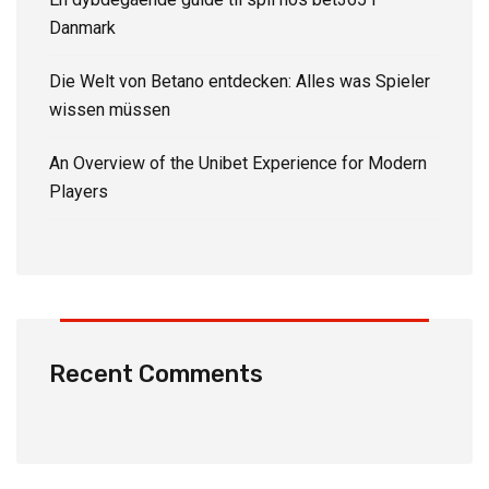
Danmark
Die Welt von Betano entdecken: Alles was Spieler
wissen müssen
An Overview of the Unibet Experience for Modern
Players
Recent Comments