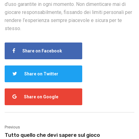
d’uso garantite in ogni momento. Non dimenticare mai di
giocare responsabilmente, fissando dei limiti personali per
rendere l’esperienza sempre piacevole e sicura per te
stesso.
Share on Facebook
Share on Twitter
Share on Google
Previous
Tutto quello che devi sapere sul gioco