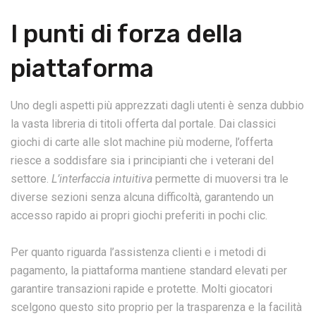
I punti di forza della
piattaforma
Uno degli aspetti più apprezzati dagli utenti è senza dubbio
la vasta libreria di titoli offerta dal portale. Dai classici
giochi di carte alle slot machine più moderne, l’offerta
riesce a soddisfare sia i principianti che i veterani del
settore.
L’interfaccia intuitiva
permette di muoversi tra le
diverse sezioni senza alcuna difficoltà, garantendo un
accesso rapido ai propri giochi preferiti in pochi clic.
Per quanto riguarda l’assistenza clienti e i metodi di
pagamento, la piattaforma mantiene standard elevati per
garantire transazioni rapide e protette. Molti giocatori
scelgono questo sito proprio per la trasparenza e la facilità