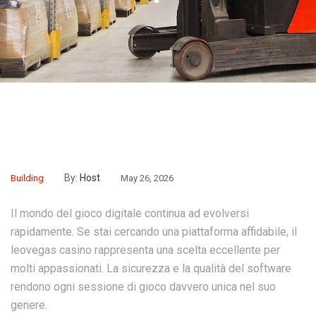
By:
Host
Building
May 26, 2026
Il mondo del gioco digitale continua ad evolversi
rapidamente. Se stai cercando una piattaforma affidabile, il
leovegas casino
rappresenta una scelta eccellente per
molti appassionati. La sicurezza e la qualità del software
rendono ogni sessione di gioco davvero unica nel suo
genere.