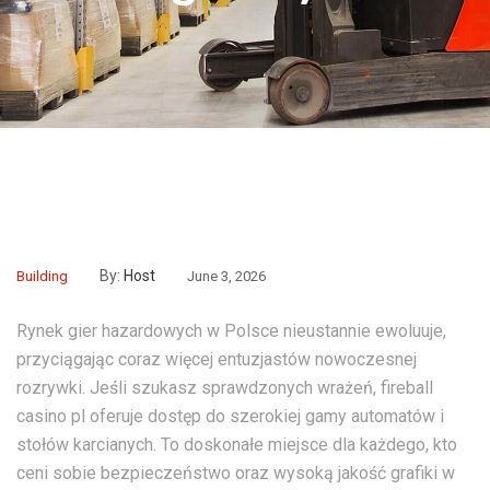
By:
Host
Building
June 3, 2026
Rynek gier hazardowych w Polsce nieustannie ewoluuje,
przyciągając coraz więcej entuzjastów nowoczesnej
rozrywki. Jeśli szukasz sprawdzonych wrażeń,
fireball
casino pl
oferuje dostęp do szerokiej gamy automatów i
stołów karcianych. To doskonałe miejsce dla każdego, kto
ceni sobie bezpieczeństwo oraz wysoką jakość grafiki w