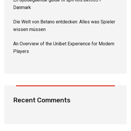
Danmark
Die Welt von Betano entdecken: Alles was Spieler
wissen müssen
An Overview of the Unibet Experience for Modern
Players
Recent Comments