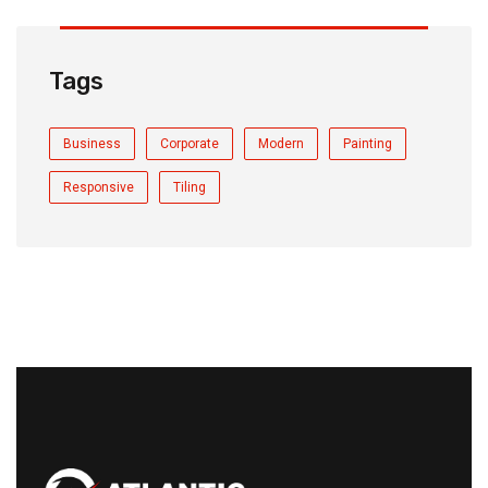
Tags
Business
Corporate
Modern
Painting
Responsive
Tiling