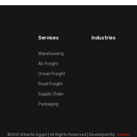
Services
Industries
Warehousing
Air Freight
Ocean Freight
Road Freight
Supply Chain
Packaging
©2021 Atlantic Egypt | All Rights Reserved | Developed By
Joweb