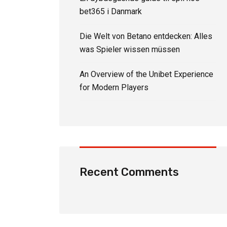
bet365 i Danmark
Die Welt von Betano entdecken: Alles
was Spieler wissen müssen
An Overview of the Unibet Experience
for Modern Players
Recent Comments