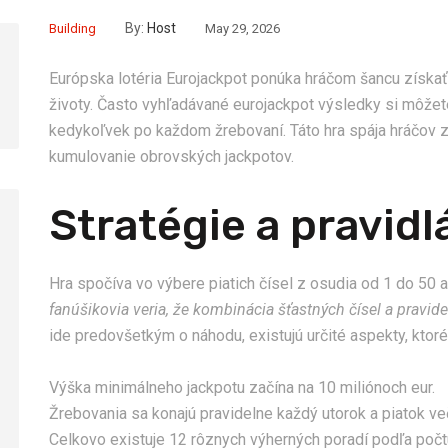
By:
Host
Building
May 29, 2026
Európska lotéria Eurojackpot ponúka hráčom šancu získa
životy. Často vyhľadávané
eurojackpot výsledky
si môžete
kedykoľvek po každom žrebovaní. Táto hra spája hráčov z 
kumulovanie obrovských jackpotov.
Stratégie a pravidl
Hra spočíva vo výbere piatich čísel z osudia od 1 do 50 
fanúšikovia veria, že kombinácia šťastných čísel a pravid
ide predovšetkým o náhodu, existujú určité aspekty, ktor
Výška minimálneho jackpotu začína na 10 miliónoch eur.
Žrebovania sa konajú pravidelne každý utorok a piatok ve
Celkovo existuje 12 rôznych výherných poradí podľa počt