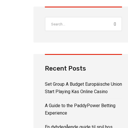
Recent Posts
Set Group A Budget Europäische Union
Start Playing Kas Online Casino
A Guide to the PaddyPower Betting
Experience
En dybdegående guide til spil hos