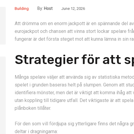
By:
Host
Building
June 12, 2026
Att drömma om en enorm jackpott är en spännande del av 
eurojackpot
och chansen att vinna stort lockar spelare frå
fungerar är det första steget mot att kunna lämna in sin 
Strategier för att 
Många spelare väljer att använda sig av statistiska metod
spelet i grunden baseras helt på slumpen. Genom att stud
identifiera mönster, men det är viktigt att komma ihåg att
utan koppling till tidigare utfall. Det viktigaste är att spe
plånboken tillåter.
För den som vill fördjupa sig ytterligare finns det några 
deltar i dragningarna: