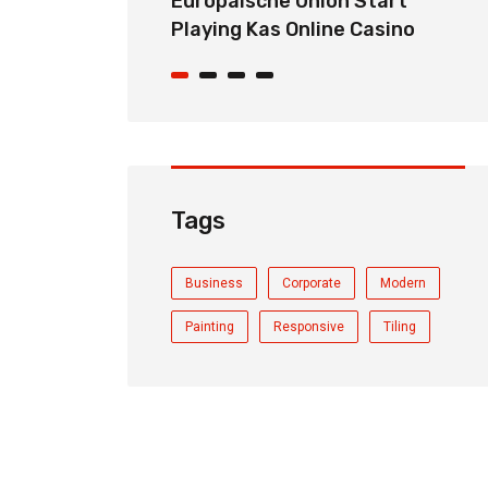
 Union Start
Betting Experience
Online Casino
Tags
Business
Corporate
Modern
Painting
Responsive
Tiling