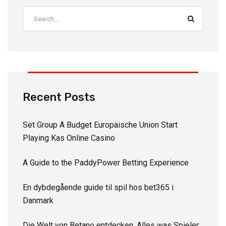
Recent Posts
Set Group A Budget Europäische Union Start
Playing Kas Online Casino
A Guide to the PaddyPower Betting Experience
En dybdegående guide til spil hos bet365 i
Danmark
Die Welt von Betano entdecken: Alles was Spieler