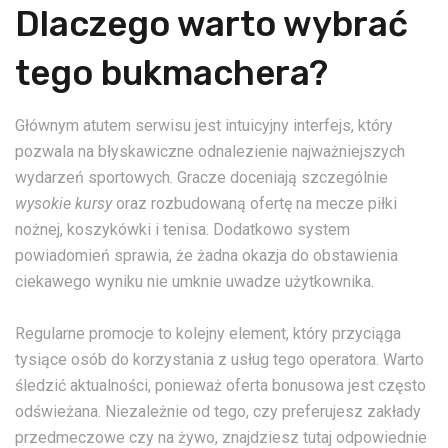
Dlaczego warto wybrać
tego bukmachera?
Głównym atutem serwisu jest intuicyjny interfejs, który
pozwala na błyskawiczne odnalezienie najważniejszych
wydarzeń sportowych. Gracze doceniają szczególnie
wysokie kursy
oraz rozbudowaną ofertę na mecze piłki
nożnej, koszykówki i tenisa. Dodatkowo system
powiadomień sprawia, że żadna okazja do obstawienia
ciekawego wyniku nie umknie uwadze użytkownika.
Regularne promocje to kolejny element, który przyciąga
tysiące osób do korzystania z usług tego operatora. Warto
śledzić aktualności, ponieważ oferta bonusowa jest często
odświeżana. Niezależnie od tego, czy preferujesz zakłady
przedmeczowe czy na żywo, znajdziesz tutaj odpowiednie