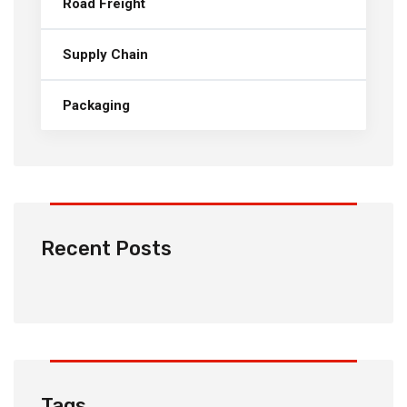
Road Freight
Supply Chain
Packaging
Recent Posts
Tags