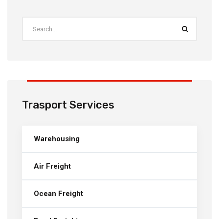
Trasport Services
Warehousing
Air Freight
Ocean Freight