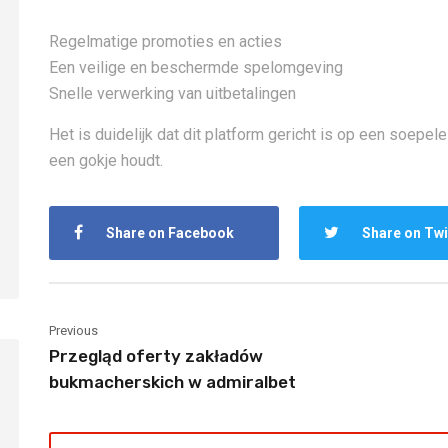
Regelmatige promoties en acties
Een veilige en beschermde spelomgeving
Snelle verwerking van uitbetalingen
Het is duidelijk dat dit platform gericht is op een soepel
een gokje houdt.
Share on Facebook
Share on Twi
Previous
Przegląd oferty zakładów
bukmacherskich w admiralbet