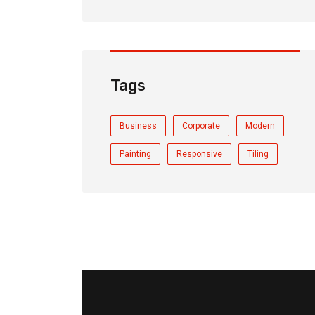
Tags
Business
Corporate
Modern
Painting
Responsive
Tiling