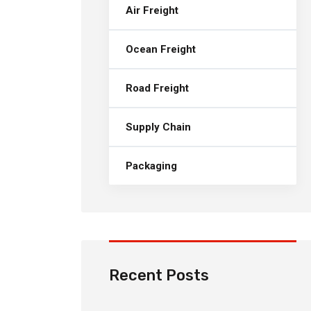
Air Freight
Ocean Freight
Road Freight
Supply Chain
Packaging
Recent Posts