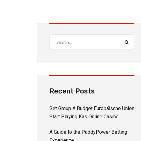
Recent Posts
Set Group A Budget Europäische Union
Start Playing Kas Online Casino
A Guide to the PaddyPower Betting
Experience