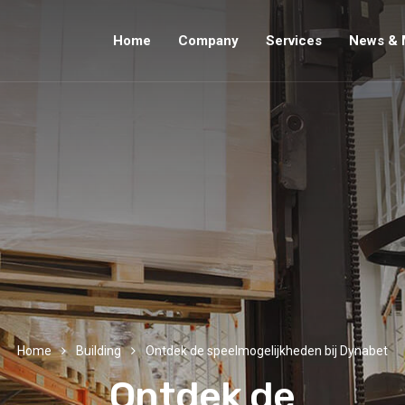
Home
Company
Services
News & 
Home
Building
Ontdek de speelmogelijkheden bij Dynabet
Ontdek de