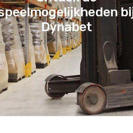
speelmogelijkheden bi
Dynabet