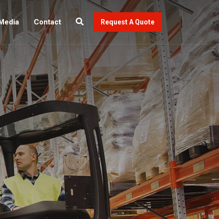
Media
Contact
Request A Quote