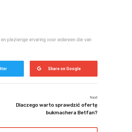
e en plezierige ervaring voor iedereen die van
tter
Share on Google
Next
Dlaczego warto sprawdzić ofertę
bukmachera Betfan?