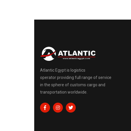
Atlantic Egypt is logistics
operator providing full range of service
in the sphere of customs cargo and
transportation worldwide.