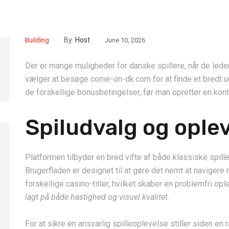
By:
Host
Building
June 10, 2026
Der er mange muligheder for danske spillere, når de lede
vælger at besøge
come-on-dk.com
for at finde et bredt u
de forskellige bonusbetingelser, før man opretter en kon
Spiludvalg og ople
Platformen tilbyder en bred vifte af både klassiske spill
Brugerfladen er designet til at gøre det nemt at navig
forskellige casino-titler, hvilket skaber en problemfri op
lagt på både hastighed og visuel kvalitet.
For at sikre en ansvarlig spilleoplevelse stiller siden en