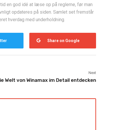
ltid en god idé at læse op på reglerne, før man
nligt opdateres på siden. Samlet set fremstår
ieret hverdag med underholdning.
tter
Share on Google
Next
ie Welt von Winamax im Detail entdecken