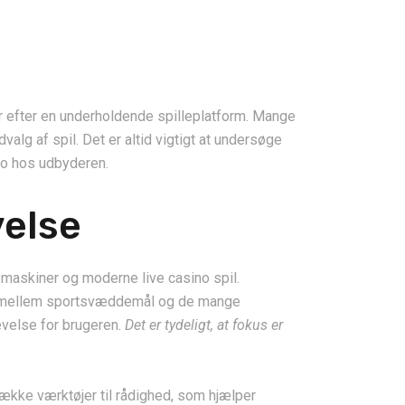
r efter en underholdende spilleplatform. Mange
dvalg af spil. Det er altid vigtigt at undersøge
to hos udbyderen.
velse
emaskiner og moderne live casino spil.
ere mellem sportsvæddemål og de mange
levelse for brugeren.
Det er tydeligt, at fokus er
 række værktøjer til rådighed, som hjælper