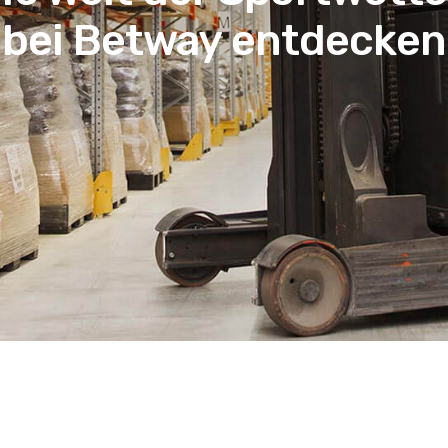
bei Betway entdecken