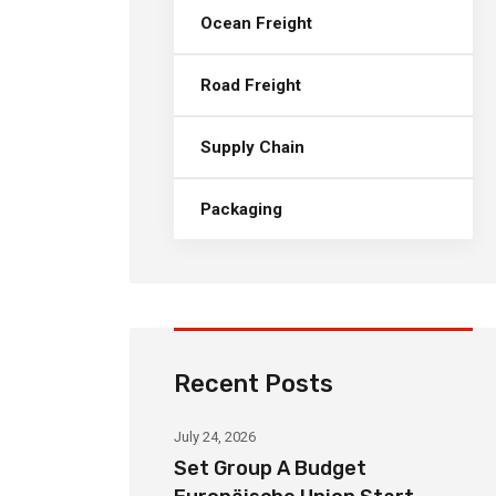
Ocean Freight
Road Freight
Supply Chain
Packaging
Recent Posts
June 14, 2026
dget
A Guide to the PaddyPower