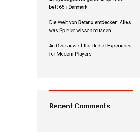
bet365 i Danmark
Die Welt von Betano entdecken: Alles
was Spieler wissen müssen
An Overview of the Unibet Experience
for Modern Players
Recent Comments