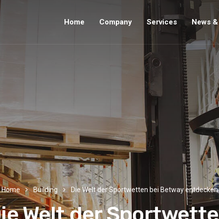
Home
Company
Services
News &
Home
Building
Die Welt der Sportwetten bei Betway entdecken
ie Welt der Sportwett