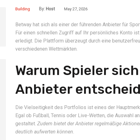
By:
Host
Building
May 27, 2026
Betway hat sich als einer der führenden Anbieter für Sport
Für einen schnellen Zugriff auf Ihr persönliches Konto ist
erledigt. Die Plattform überzeugt durch eine benutzerfre
verschiedenen Wettmärkten.
Warum Spieler sich
Anbieter entschei
Die Vielseitigkeit des Portfolios ist eines der Hauptmer
Egal ob Fußball, Tennis oder Live-Wetten, die Auswahl an 
gestaltet.
Zudem bietet der Anbieter regelmäßige Aktionen
deutlich aufwerten können.