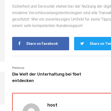
Sicherheit und Seriosität stehen bei der Nutzung der digi
moderne Verschlüsselungstechnologien sind alle Transa
geschützt. Wer ein zuverlässiges Umfeld für seine Tipps s
einem sehr kompetenten Kundensupport.
Share on Facebook
Share on Twi
Previous
Die Welt der Unterhaltung bei 1bet
entdecken
host