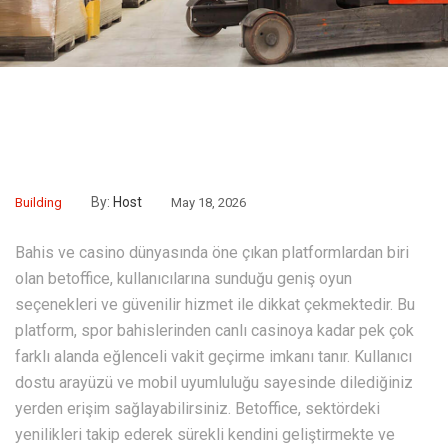
By:
Host
Building
May 18, 2026
Bahis ve casino dünyasında öne çıkan platformlardan biri
olan
betoffice
, kullanıcılarına sunduğu geniş oyun
seçenekleri ve güvenilir hizmet ile dikkat çekmektedir. Bu
platform, spor bahislerinden canlı casinoya kadar pek çok
farklı alanda eğlenceli vakit geçirme imkanı tanır. Kullanıcı
dostu arayüzü ve mobil uyumluluğu sayesinde dilediğiniz
yerden erişim sağlayabilirsiniz. Betoffice, sektördeki
yenilikleri takip ederek sürekli kendini geliştirmekte ve