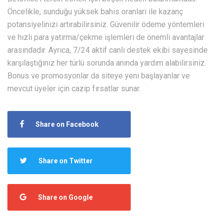
Öncelikle, sunduğu yüksek bahis oranları ile kazanç
potansiyelinizi artırabilirsiniz. Güvenilir ödeme yöntemleri
ve hızlı para yatırma/çekme işlemleri de önemli avantajlar
arasındadır. Ayrıca, 7/24 aktif canlı destek ekibi sayesinde
karşılaştığınız her türlü sorunda anında yardım alabilirsiniz.
Bonus ve promosyonlar da siteye yeni başlayanlar ve
mevcut üyeler için cazip fırsatlar sunar.
Share on Facebook
Share on Twitter
Share on Google