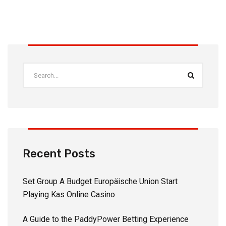
Recent Posts
Set Group A Budget Europäische Union Start
Playing Kas Online Casino
A Guide to the PaddyPower Betting Experience