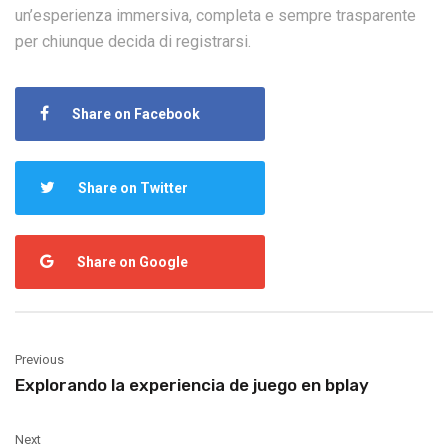
un’esperienza immersiva, completa e sempre trasparente
per chiunque decida di registrarsi.
Share on Facebook
Share on Twitter
Share on Google
Previous
Explorando la experiencia de juego en bplay
Next