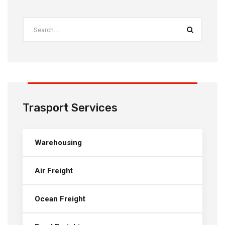
Trasport Services
Warehousing
Air Freight
Ocean Freight