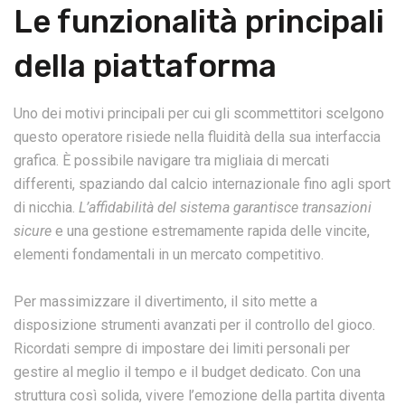
Le funzionalità principali
della piattaforma
Uno dei motivi principali per cui gli scommettitori scelgono
questo operatore risiede nella fluidità della sua interfaccia
grafica. È possibile navigare tra migliaia di mercati
differenti, spaziando dal calcio internazionale fino agli sport
di nicchia.
L’affidabilità del sistema garantisce transazioni
sicure
e una gestione estremamente rapida delle vincite,
elementi fondamentali in un mercato competitivo.
Per massimizzare il divertimento, il sito mette a
disposizione strumenti avanzati per il controllo del gioco.
Ricordati sempre di impostare dei limiti personali per
gestire al meglio il tempo e il budget dedicato. Con una
struttura così solida, vivere l’emozione della partita diventa