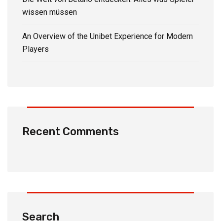
wissen müssen
An Overview of the Unibet Experience for Modern
Players
Recent Comments
Search