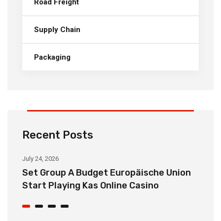
Road Freight
Supply Chain
Packaging
Recent Posts
June 14, 2026
Ju
A Guide to the PaddyPower Betting
E
Experience
b