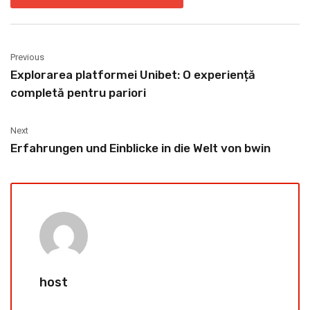
Previous
Explorarea platformei Unibet: O experiență
completă pentru pariori
Next
Erfahrungen und Einblicke in die Welt von bwin
host