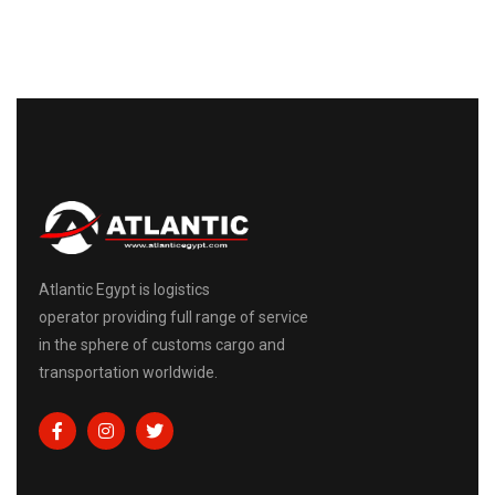
Atlantic Egypt is logistics
operator providing full range of service
in the sphere of customs cargo and
transportation worldwide.