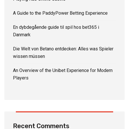
A Guide to the PaddyPower Betting Experience
En dybdegående guide til spil hos bet365 i
Danmark
Die Welt von Betano entdecken: Alles was Spieler
wissen müssen
An Overview of the Unibet Experience for Modern
Players
Recent Comments