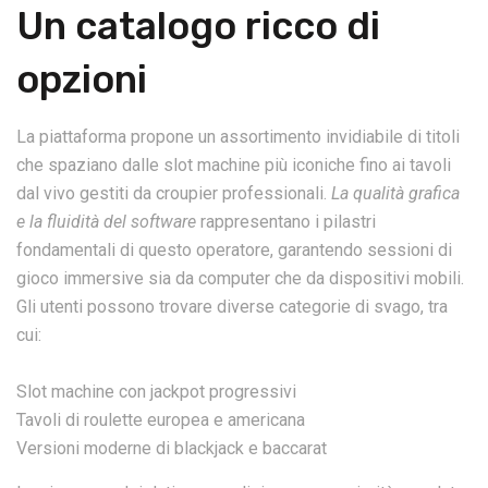
Un catalogo ricco di
opzioni
La piattaforma propone un assortimento invidiabile di titoli
che spaziano dalle slot machine più iconiche fino ai tavoli
dal vivo gestiti da croupier professionali.
La qualità grafica
e la fluidità del software
rappresentano i pilastri
fondamentali di questo operatore, garantendo sessioni di
gioco immersive sia da computer che da dispositivi mobili.
Gli utenti possono trovare diverse categorie di svago, tra
cui:
Slot machine con jackpot progressivi
Tavoli di roulette europea e americana
Versioni moderne di blackjack e baccarat