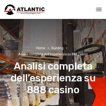
Home
Building
Analisi completa dell’esperienza su 888 casino
Analisi completa
dell’esperienza su
888 casino