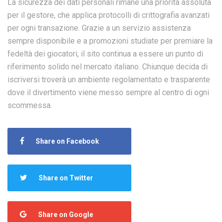
La sicurezza dei dati personali rimane una priorità assoluta
per il gestore, che applica protocolli di crittografia avanzati
per ogni transazione. Grazie a un servizio assistenza
sempre disponibile e a promozioni studiate per premiare la
fedeltà dei giocatori, il sito continua a essere un punto di
riferimento solido nel mercato italiano. Chiunque decida di
iscriversi troverà un ambiente regolamentato e trasparente
dove il divertimento viene messo sempre al centro di ogni
scommessa.
Share on Facebook
Share on Twitter
Share on Google