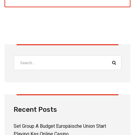
Recent Posts
Set Group A Budget Europäische Union Start
Playing Kas Online Casino